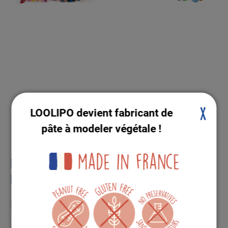
LOOLIPO devient fabricant de
X
pâte à modeler végétale !
MAXI PACK CHENILLES, YEUX
MOBILES & POMPONS - XXL
L605905