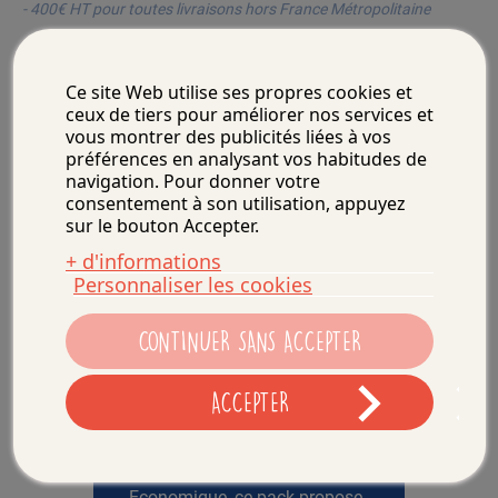
- 400€ HT pour toutes livraisons hors France Métropolitaine
Particulier ?
Ce site Web utilise ses propres cookies et
Acheter en ligne
ceux de tiers pour améliorer nos services et
vous montrer des publicités liées à vos
préférences en analysant vos habitudes de
navigation. Pour donner votre
consentement à son utilisation, appuyez
sur le bouton Accepter.
+ d'informations
Personnaliser les cookies
Description
CONTINUER SANS ACCEPTER
Informations
ACCEPTER
complémentaires
Economique, ce pack propose