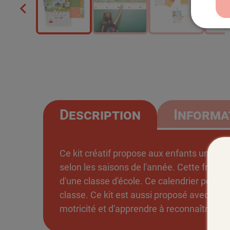
Description
Informa
Ce kit créatif propose aux enfants un calen
selon les saisons de l'année. Cette frise 
d'une classe d'école. Ce calendrier pense-
classe. Ce kit est aussi proposé avec des
motricité et d'apprendre à reconnaître les 