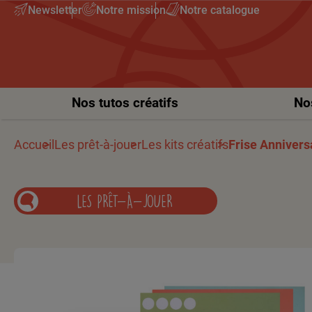
Newsletter
Notre mission
Notre catalogue
Nos tutos créatifs
No
Accueil
Les prêt-à-jouer
Les kits créatifs
Frise Annivers
LES PRÊT-À-JOUER