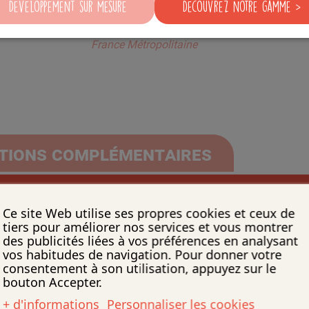
Développement sur mesure
Découvrez notre gamme >
France Métropolitaine
- 400€ HT pour toutes livraisons hors
France Métropolitaine
tions complémentaires
drier perpétuel ludique qui leur permet de découvrir et d'
Ce site Web utilise ses propres cookies et ceux de
de 12 feuilles permet à chaque enfant de noter les dates 
tiers pour améliorer nos services et vous montrer
des publicités liées à vos préférences en analysant
bête les invite donc à échanger, à partager et à créer des
vos habitudes de navigation. Pour donner votre
 gommettes de tailles et de couleurs différentes pour pe
consentement à son utilisation, appuyez sur le
coloris et les formes.
bouton Accepter.
+ d'informations
Personnaliser les cookies