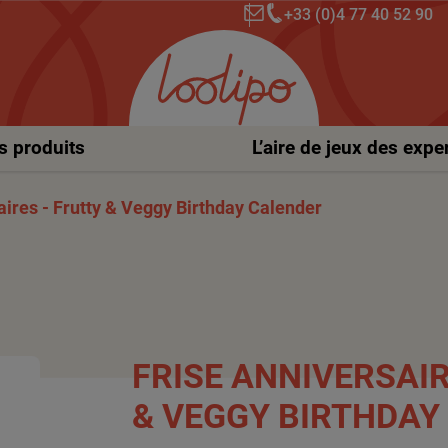
+33 (0)4 77 40 52 90
s produits
L’aire de jeux des expe
aires - Frutty & Veggy Birthday Calender
FRISE ANNIVERSAIRES - FRUTTY
& VEGGY BIRTHDAY