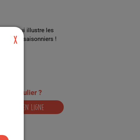
frise qui illustre les
 légumes saisonniers !
X
Particulier ?
Acheter en ligne